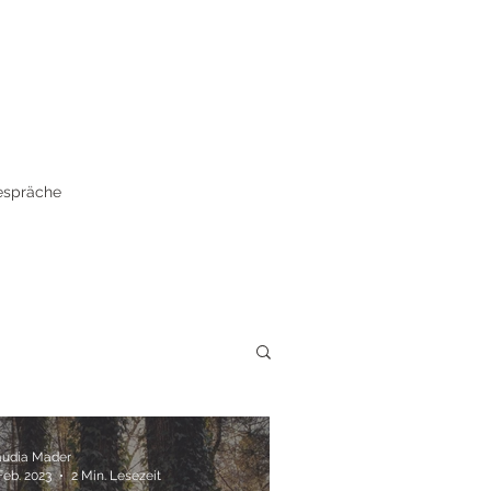
spräche
audia Mader
Feb. 2023
2 Min. Lesezeit