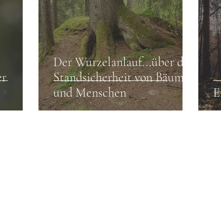
Der Wurzelanlauf...über die
er
Standsicherheit von Bäumen
und Menschen
E